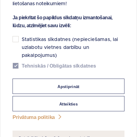
lietošanas noteikumiem!
kapitālā 100%).
Ja piekrītat šo papildus sīkdatņu izmantošanai,
Ko mēs darām?
lūdzu, atzīmējiet savu izvēli:
Possessor īsteno deleģētus valsts pārvaldes vai ar
Ministru kabineta rīkojumiem dotus uzdevumus:
Statistikas sīkdatnes (nepieciešamas, lai
uzlabotu vietnes darbību un
Privatizācija un atsavināšana. Privatizācijas sertifikātu
pakalpojumus)
kontu apkalpošana.
Problemātisko aktīvu pārvaldīšana. Possessor ir trīs
Tehniskās / Obligātas sīkdatnes
meitas sabiedrības (problemātiskie aktīvi) – akciju
sabiedrība “Reverta” (97%), Sabiedrība ar ierobežotu
Apstiprināt
atbildību “FeLM” (100%), SIA “REAP” (100%).
Valsts kapitāla daļu pārvaldība citos uzņēmumos.
Possessor ir valsts kapitāla daļu turētājs
Atteikties
kapitālsabiedrībās, t.sk., Sabiedrība ar ierobežotu
Privātuma politika
atbildību “Tet” (51%), “Latvijas Mobilais Telefons” SIA
(5%).
Dzīvojamo zemas īres maksas māju uzraudzība.